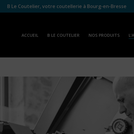
B Le Coutelier, votre coutellerie à Bourg-en-Bresse
ACCUEIL
B LE COUTELIER
NOS PRODUITS
L’