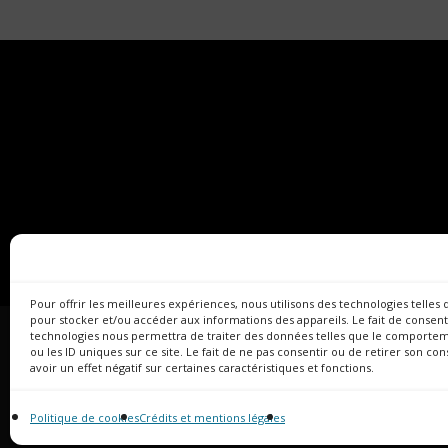
Pour offrir les meilleures expériences, nous utilisons des technologies telles 
pour stocker et/ou accéder aux informations des appareils. Le fait de consent
technologies nous permettra de traiter des données telles que le comportem
ou les ID uniques sur ce site. Le fait de ne pas consentir ou de retirer son c
avoir un effet négatif sur certaines caractéristiques et fonctions.
Politique de cookies
Crédits et mentions légales