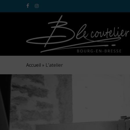
Skip
facebook
instagram
to
main
content
Accueil
»
L’atelier