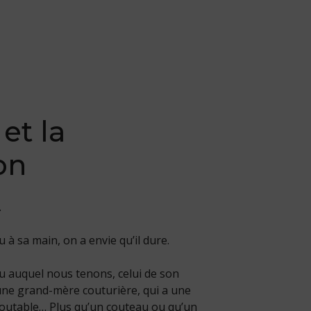
et
la
on
.
à sa main, on a envie qu’il dure.
 auquel nous tenons, celui de son
une grand-mère couturière, qui a une
doutable… Plus qu’un couteau ou qu’un